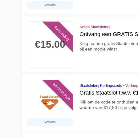
Actueel
Aanbieding
Acties Staatsloterij
Ontvang een GRATIS Staa
€15.00
Krijg nu een gratis Staatsloter
bij een mooie winst
Kortingscode
Staatsloterij Kortingscode
•
Verloop
Gratis Staatslot t.w.v. 
Klik om de code te onthullen e
waarde van €17,50 bij je vol
Actueel