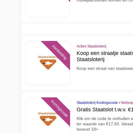
Oudejaarssloten komen en ch
Aanbieding
Acties Staatsloterij
Koop een straatje staa
Staatsloterij
Koop een straat van staatswe
Kortingscode
Staatsloterij Kortingscode
•
Verloop
Gratis Staatslot t.w.v. 
Klik om de code te onthullen 
ter waarde van €17,50. Ideaal 
bewust 18+