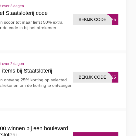
t over 3 dagen
t Staatsloterij code
BEKIJK CODE
ST25
n scoor tot maar liefst 50% extra
r de code in bij het afrekenen
t over 2 dagen
items bij Staatsloterij
BEKIJK CODE
ST25
en ontvang 25% korting op selected
t afrekenen om de korting te ontvangen
0 winnen bij een boulevard
sloterij