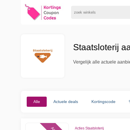
Staatsloterij 
Vergelijk alle actuele aanb
Alle
Actuele deals
Kortingscode
Acties Staatsloterij