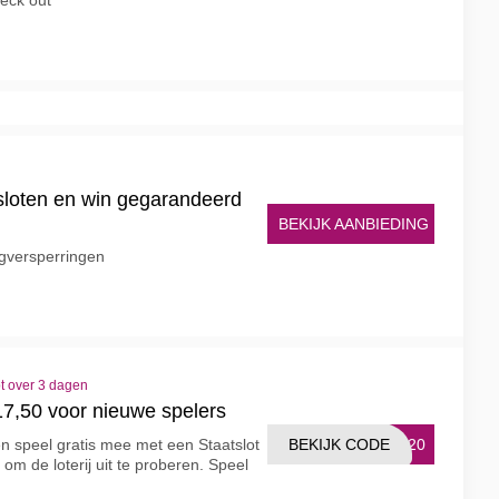
eck out
tsloten en win gegarandeerd
BEKIJK AANBIEDING
gversperringen
t over 3 dagen
€17,50 voor nieuwe spelers
BEKIJK CODE
IP20
en speel gratis mee met een Staatslot
om de loterij uit te proberen. Speel