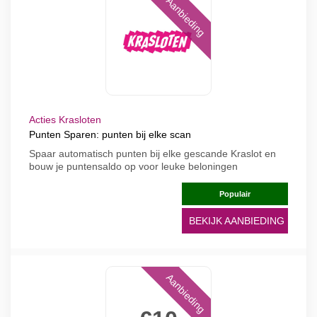
Aanbieding
Acties Krasloten
Punten Sparen: punten bij elke scan
Spaar automatisch punten bij elke gescande Kraslot en
bouw je puntensaldo op voor leuke beloningen
Populair
BEKIJK AANBIEDING
Aanbieding