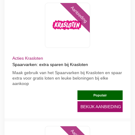
Aanbieding
Acties Krasloten
Spaarvarken: extra sparen bij Krasloten
Maak gebruik van het Spaarvarken bij Krasloten en spaar
extra voor gratis loten en leuke beloningen bij elke
aankoop
Populair
BEKIJK AANBIEDING