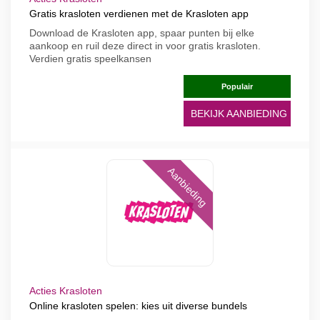
Gratis krasloten verdienen met de Krasloten app
Download de Krasloten app, spaar punten bij elke
aankoop en ruil deze direct in voor gratis krasloten.
Verdien gratis speelkansen
Populair
BEKIJK AANBIEDING
Aanbieding
Acties Krasloten
Online krasloten spelen: kies uit diverse bundels