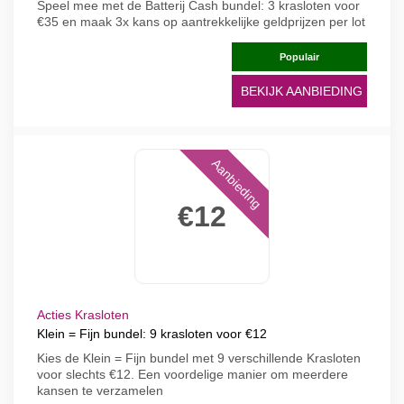
Speel mee met de Batterij Cash bundel: 3 krasloten voor
€35 en maak 3x kans op aantrekkelijke geldprijzen per lot
Populair
BEKIJK AANBIEDING
Aanbieding
€12
Acties Krasloten
Klein = Fijn bundel: 9 krasloten voor €12
Kies de Klein = Fijn bundel met 9 verschillende Krasloten
voor slechts €12. Een voordelige manier om meerdere
kansen te verzamelen