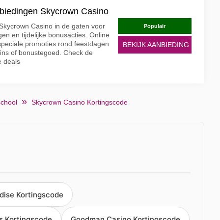
biedingen Skycrown Casino
Skycrown Casino in de gaten voor
Populair
n en tijdelijke bonusacties. Online
speciale promoties rond feestdagen
BEKIJK AANBIEDING
ins of bonustegoed. Check de
e deals
school
Skycrown Casino Kortingscode
dise Kortingscode
s Kortingscode
Goodman Casino Kortingscode