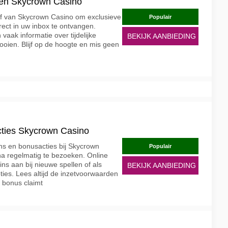
gen Skycrown Casino
ief van Skycrown Casino om exclusieve
Populair
ect in uw inbox te ontvangen.
vaak informatie over tijdelijke
BEKIJK AANBIEDING
ooien. Blijf op de hoogte en mis geen
cties Skycrown Casino
ns en bonusacties bij Skycrown
Populair
a regelmatig te bezoeken. Online
ins aan bij nieuwe spellen of als
BEKIJK AANBIEDING
ies. Lees altijd de inzetvoorwaarden
 bonus claimt