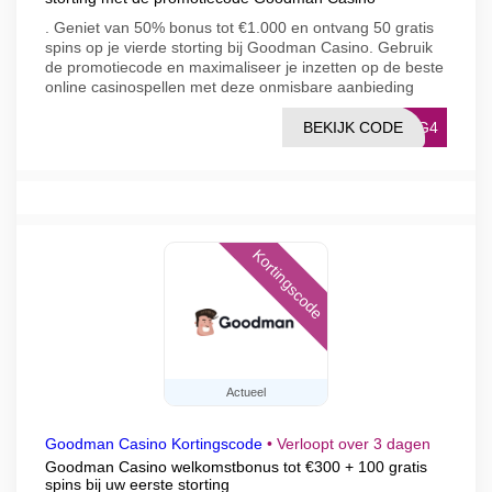
. Geniet van 50% bonus tot €1.000 en ontvang 50 gratis
spins op je vierde storting bij Goodman Casino. Gebruik
de promotiecode en maximaliseer je inzetten op de beste
online casinospellen met deze onmisbare aanbieding
BEKIJK CODE
G4
Kortingscode
Actueel
Goodman Casino Kortingscode
•
Verloopt over 3 dagen
Goodman Casino welkomstbonus tot €300 + 100 gratis
spins bij uw eerste storting