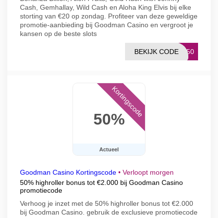
Cash, Gemhallay, Wild Cash en Aloha King Elvis bij elke
storting van €20 op zondag. Profiteer van deze geweldige
promotie-aanbieding bij Goodman Casino en vergroot je
kansen op de beste slots
BEKIJK CODE
S50
Kortingscode
50%
Actueel
Goodman Casino Kortingscode
•
Verloopt morgen
50% highroller bonus tot €2.000 bij Goodman Casino
promotiecode
Verhoog je inzet met de 50% highroller bonus tot €2.000
bij Goodman Casino. gebruik de exclusieve promotiecode