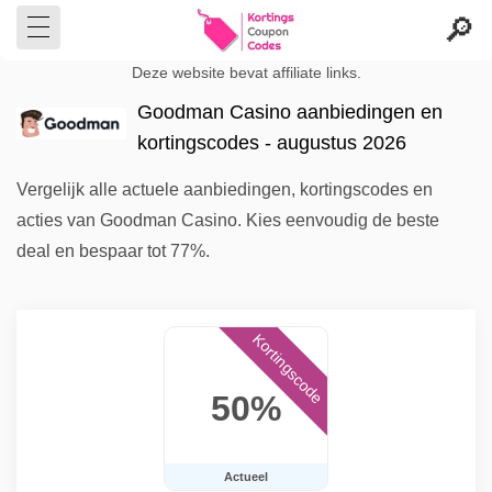
Deze website bevat affiliate links.
Goodman Casino aanbiedingen en
kortingscodes - augustus 2026
Vergelijk alle actuele aanbiedingen, kortingscodes en
acties van Goodman Casino. Kies eenvoudig de beste
deal en bespaar tot 77%.
Kortingscode
50%
Actueel