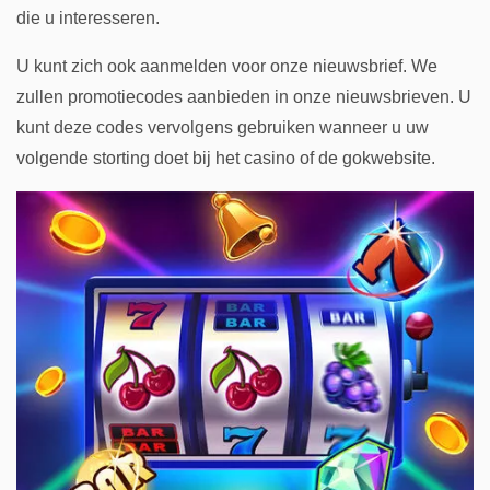
die u interesseren.
U kunt zich ook aanmelden voor onze nieuwsbrief. We
zullen promotiecodes aanbieden in onze nieuwsbrieven. U
kunt deze codes vervolgens gebruiken wanneer u uw
volgende storting doet bij het casino of de gokwebsite.