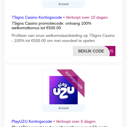
Actueel
7Signs Casino Kortingscode
•
Verloopt over 10 dagen
7Signs Casino promotiecode: ontvang 100%
welkomstbonus tot €500.00
Profiteer van onze welkomstaanbieding op 7Signs Casino
- 100% tot €500.00 om met voordeel te spelen
BEKIJK CODE
ONUS
Kortingscode
Actueel
PlayUZU Kortingscode
•
Verloopt over 6 dagen