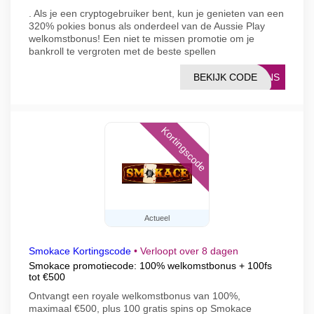
. Als je een cryptogebruiker bent, kun je genieten van een
320% pokies bonus als onderdeel van de Aussie Play
welkomstbonus! Een niet te missen promotie om je
bankroll te vergroten met de beste spellen
BEKIJK CODE
OINS
Kortingscode
Actueel
Smokace Kortingscode
•
Verloopt over 8 dagen
Smokace promotiecode: 100% welkomstbonus + 100fs
tot €500
Ontvangt een royale welkomstbonus van 100%,
maximaal €500, plus 100 gratis spins op Smokace