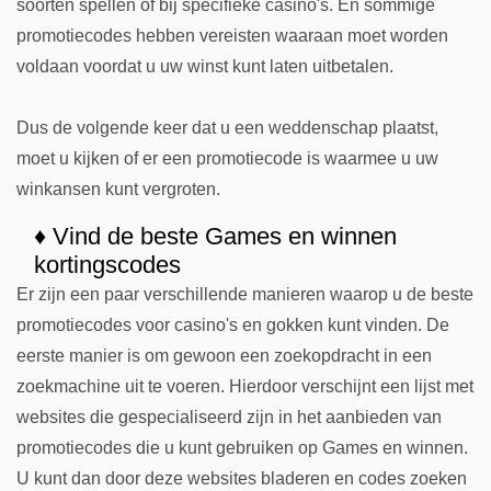
soorten spellen of bij specifieke casino's. En sommige
promotiecodes hebben vereisten waaraan moet worden
voldaan voordat u uw winst kunt laten uitbetalen.
Dus de volgende keer dat u een weddenschap plaatst,
moet u kijken of er een promotiecode is waarmee u uw
winkansen kunt vergroten.
♦ Vind de beste Games en winnen
kortingscodes
Er zijn een paar verschillende manieren waarop u de beste
promotiecodes voor casino's en gokken kunt vinden. De
eerste manier is om gewoon een zoekopdracht in een
zoekmachine uit te voeren. Hierdoor verschijnt een lijst met
websites die gespecialiseerd zijn in het aanbieden van
promotiecodes die u kunt gebruiken op Games en winnen.
U kunt dan door deze websites bladeren en codes zoeken