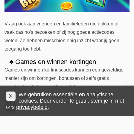
Vraag ook aan vrienden en familieleden die gokken of
vaak casino's bezoeken of zij nog goede actiecodes
weten. Ze hebben misschien enig inzicht waar jij geen
toegang toe hebt.
♣ Games en winnen kortingen
Games en winnen kortingscodes kunnen een geweldige
manier zijn om kortingen, bonussen of zelfs gratis
geschenken te krijgen. De sleutel is weten waar u ze moet
We gebruiken essentiële en analytische
zoeken en profiteren van de deals die u vindt. Dus waar
X
cookies. Door verder te gaan, stem je in met
wacht je op? Het is tijd om geweldige promotiecodes te
ons
privacybeleid
.
vinden en groots te winnen! Promotiecodes zijn een
populaire manier om nieuwe klanten aan te trekken.
Een van de meest voorkomende soorten promotiecodes is