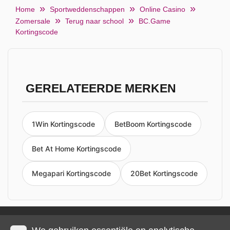
Home
Sportweddenschappen
Online Casino
Zomersale
Terug naar school
BC.Game
Kortingscode
GERELATEERDE MERKEN
1Win Kortingscode
BetBoom Kortingscode
Bet At Home Kortingscode
Megapari Kortingscode
20Bet Kortingscode
Privacy en cookies
Impressum
Algemene voorwaarden