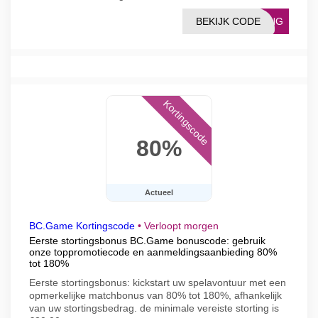
BEKIJK CODE
TING
Kortingscode
80%
Actueel
BC.Game Kortingscode
•
Verloopt morgen
Eerste stortingsbonus BC.Game bonuscode: gebruik
onze toppromotiecode en aanmeldingsaanbieding 80%
tot 180%
Eerste stortingsbonus: kickstart uw spelavontuur met een
opmerkelijke matchbonus van 80% tot 180%, afhankelijk
van uw stortingsbedrag. de minimale vereiste storting is