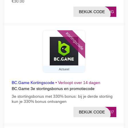
€30.00
BEKIJK CODE
TING
Kortingscode
Actueel
BC.Game Kortingscode
•
Verloopt over 14 dagen
BC.Game 3e stortingsbonus en promotiecode
3e stortingsbonus met 330% bonus: bij je derde storting
kun je 330% bonus ontvangen
BEKIJK CODE
T7I7