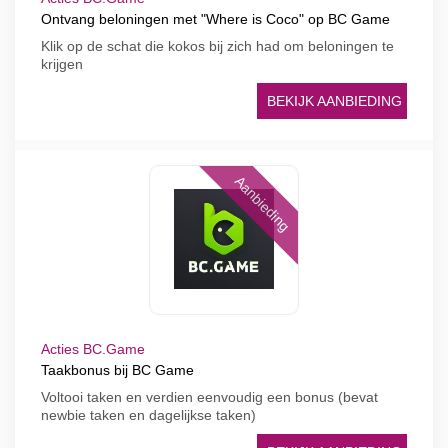
Ontvang beloningen met "Where is Coco" op BC Game
Klik op de schat die kokos bij zich had om beloningen te
krijgen
BEKIJK AANBIEDING
Aanbieding
Acties BC.Game
Taakbonus bij BC Game
Voltooi taken en verdien eenvoudig een bonus (bevat
newbie taken en dagelijkse taken)