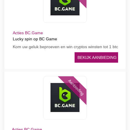
Acties BC.Game
Lucky spin op BC Game
Kom uw geluk beproeven en win cryptos winsten tot 1 btc
BEKIJK AANBIEDING
Aanbieding
Acties BC.Game