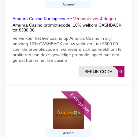
Actueel
Amunra Casino Kortingscode
•
Verloopt over 4 dagen
Amunra Casino promotiecode: 10% welkom CASHBACK
tot €300.00
Verwelkom het live casino op Amunra Casino in stijl!
ontvang 10% CASHBACK op uw verliezen, tot €300.00
voer de promotiecode in wanneer u zich aanmeldt om te
profiteren van deze geweldige promotie. speel met een
gerust hart in het live casino
BEKIJK CODE
E300
Kortingscode
Actueel