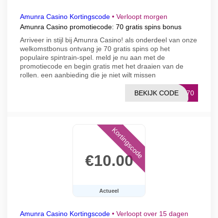
Amunra Casino Kortingscode
•
Verloopt morgen
Amunra Casino promotiecode: 70 gratis spins bonus
Arriveer in stijl bij Amunra Casino! als onderdeel van onze
welkomstbonus ontvang je 70 gratis spins op het
populaire spintrain-spel. meld je nu aan met de
promotiecode en begin gratis met het draaien van de
rollen. een aanbieding die je niet wilt missen
BEKIJK CODE
IN70
Kortingscode
€10.00
Actueel
Amunra Casino Kortingscode
•
Verloopt over 15 dagen