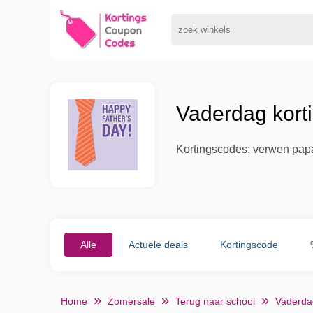
Vaderdag kort
Kortingscodes: verwen papa
Alle
Actuele deals
Kortingscode
Home
Zomersale
Terug naar school
Vaderda